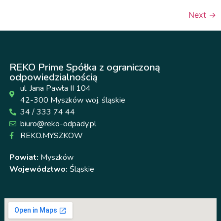
Next
→
REKO Prime Spółka z ograniczoną
odpowiedzialnością
ul. Jana Pawła II 104
42-300 Myszków woj. śląskie
34 / 333 74 44
biuro@reko-odpady.pl
REKO.MYSZKOW
Powiat:
Myszków
Województwo:
Śląskie