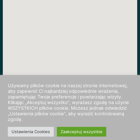
Używamy plików cookie na naszej stronie internetowej,
aby zapewnić Ci najbardziej odpowiednie wrażenia,
zapamiętując Twoje preferencje i powtarzając wizyty.
Klikając „Akceptuj wszystko”, wyrażasz zgodę na użycie
WSZYSTKICH plików cookie. Możesz jednak odwiedzić
„Ustawienia plików cookie”, aby wyrazić kontrolowaną
zgodę.
Ustawienia Cookies
Zaakceptuj wszystkie